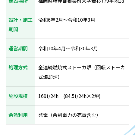
建設場所
福岡県糟屋郡篠栗町大字若杉779番地18
設計・施工
令和6年2月～令和10年3月
期間
運営期間
令和10年4月～令和30年3月
処理方式
全連続燃焼式ストーカ炉（回転ストーカ
式焼却炉）
施設規模
169t/24h (84.5t/24h×2炉)
余熱利用
発電（余剰電力の売電含む）