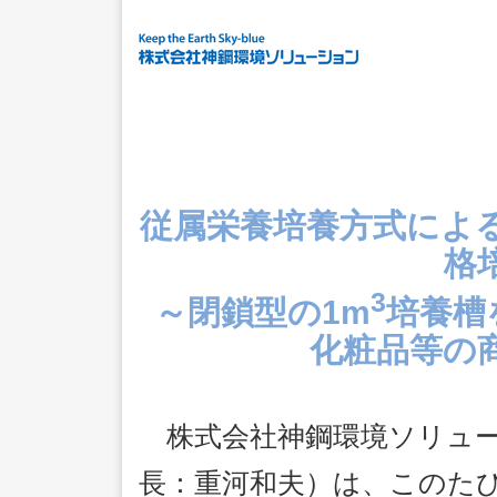
従属栄養培養方式によ
格
3
～閉鎖型の1m
培養槽
化粧品等の
株式会社神鋼環境ソリュー
長：重河和夫）は、このたび