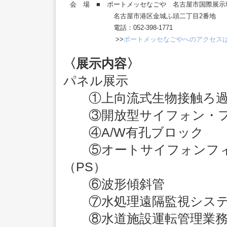
会 場 ■
ポートメッセなごや 名古屋市国際展示場
名古屋市港区金城ふ頭二丁目2番地
電話：052-398-1771
>>
ポートメッセなごやへのアクセス
〈展示内容〉
パネル展示
①上向流式生物接触ろ過設備
③開放型サイフォン・フィ
④A/W有孔ブロック
⑤オートサイフォンフィル
（PS）
⑥波形傾斜管
⑦水処理遠隔監視システム
⑧水道施設運転管理業