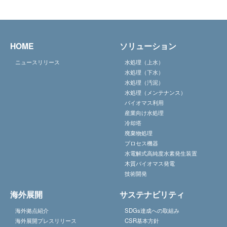
HOME
ソリューション
ニュースリリース
水処理（上水）
水処理（下水）
水処理（汚泥）
水処理（メンテナンス）
バイオマス利用
産業向け水処理
冷却塔
廃棄物処理
プロセス機器
水電解式高純度水素発生装置
木質バイオマス発電
技術開発
海外展開
サステナビリティ
海外拠点紹介
SDGs達成への取組み
海外展開プレスリリース
CSR基本方針