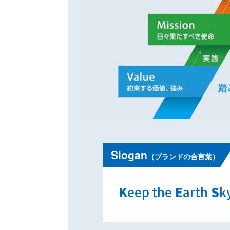
Slogan
（ブランドの合言葉）
K
eep the
E
arth
S
k