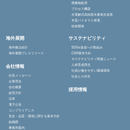
廃棄物処理
プロセス機器
水電解式高純度水素発生装置
木質バイオマス発電
技術開発
海外展開
サステナビリティ
海外拠点紹介
SDGs達成への取組み
海外展開プレスリリース
CSR基本方針
サステナビリティ関連ニュース
人材育成理念
会社情報
社員が働きやすい職場環境
社長メッセージ
社会との共生
企業理念
会社概要
採用情報
経営方針
沿革
電子公告
コンプライアンス
安全・品質・環境に関する基本方針
組織図
事業所案内