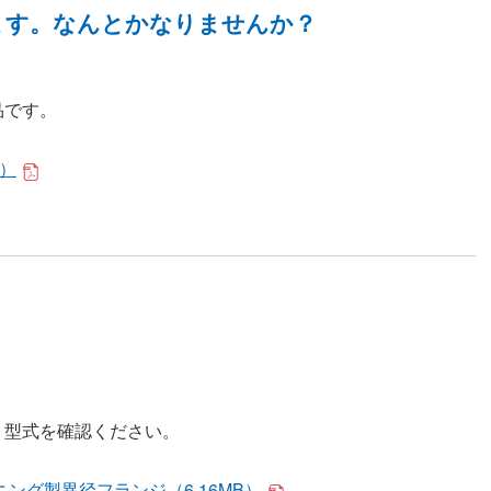
ます。なんとかなりませんか？
品です。
B）
。
り型式を確認ください。
ング製異径フランジ（6.16MB）