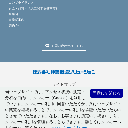
コンプライアンス
安全・品質・環境に関する基本方針
組織図
事業所案内
関係会社
お問い合わせはこちら
サイトマップ
プライバシーポリシー
当ウェブサイトでは、アクセス状況の測定・
同意して閉じる
分析を目的に、クッキー（Cookie）を利用し
ソーシャルメディアポリシー
ています。クッキーの利用に同意いただくか、又はウェブサイト
サイトご利用条件
の閲覧を継続することで、クッキーの利用を承認いただいたもの
サイト閲覧環境
とさせていただきます。なお、お客さまは所定の手続きにより、
クッキーの利用を管理することもできます。詳しくはクッキーポ
©
2007 - 2026
KOBELCO ECO-SOLUTIONS Co.,Ltd.
リシーをご覧ください。
> クッキーポリシー