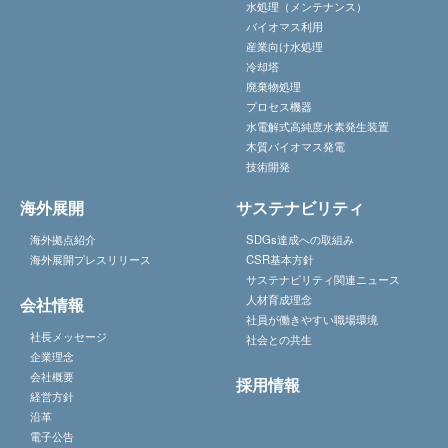
水処理（メンテナンス）
バイオマス利用
産業向け水処理
冷却塔
廃棄物処理
プロセス機器
水電解式高純度水素発生装置
木質バイオマス発電
技術開発
海外展開
サステナビリティ
海外拠点紹介
SDGs達成への取組み
海外展開プレスリリース
CSR基本方針
サステナビリティ関連ニュース
人材育成理念
会社情報
社員が働きやすい職場環境
社長メッセージ
社会との共生
企業理念
会社概要
採用情報
経営方針
沿革
電子公告