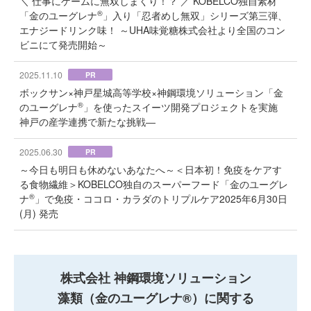
＼ 仕事にゲームに無双しまくり！？ ／ KOBELCO独自素材
®
「金のユーグレナ
」入り「忍者めし無双」シリーズ第三弾、
エナジードリンク味！ ～UHA味覚糖株式会社より全国のコン
ビニにて発売開始～
2025.11.10
PR
ボックサン×神戸星城高等学校×神鋼環境ソリューション「金
®
のユーグレナ
」を使ったスイーツ開発プロジェクトを実施
神戸の産学連携で新たな挑戦―
2025.06.30
PR
～今日も明日も休めないあなたへ～＜日本初！免疫をケアす
る食物繊維＞KOBELCO独自のスーパーフード「金のユーグレ
®
ナ
」で免疫・ココロ・カラダのトリプルケア2025年6月30日
(月) 発売
株式会社 神鋼環境ソリューション
藻類（金のユーグレナ®）に関する