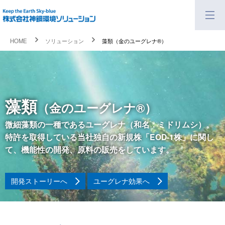
HOME
ソリューション
藻類（金のユーグレナ®）
藻類
（金のユーグレナ®）
微細藻類の一種であるユーグレナ（和名：ミドリムシ）。
特許を取得している当社独自の新規株「EOD-1株」に関し
て、機能性の開発、原料の販売をしています。
開発ストーリーへ
ユーグレナ効果へ